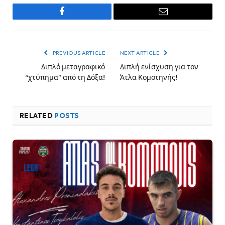
Facebook
Email
PREVIOUS ARTICLE
NEXT ARTICLE
Διπλό μεταγραφικό
Διπλή ενίσχυση για τον
“χτύπημα” από τη Δόξα!
Άτλα Κομοτηνής!
RELATED
POSTS