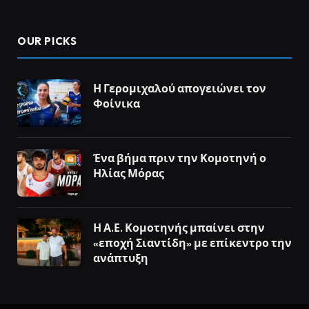
OUR PICKS
Η Γερομιχαλού απογειώνει τον
Φοίνικα
Ένα βήμα πριν την Κομοτηνή ο
Ηλίας Μόρας
Η Α.Ε. Κομοτηνής μπαίνει στην
«εποχή Σιαντίδη» με επίκεντρο την
ανάπτυξη