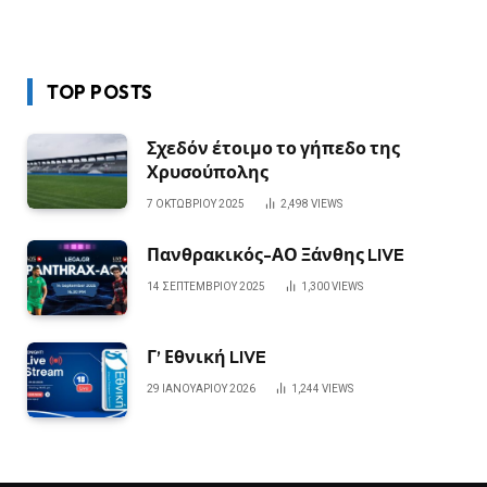
TOP POSTS
Σχεδόν έτοιμο το γήπεδο της
Χρυσούπολης
7 ΟΚΤΩΒΡΊΟΥ 2025
2,498
VIEWS
Πανθρακικός-ΑΟ Ξάνθης LIVE
14 ΣΕΠΤΕΜΒΡΊΟΥ 2025
1,300
VIEWS
Γ’ Εθνική LIVE
29 ΙΑΝΟΥΑΡΊΟΥ 2026
1,244
VIEWS