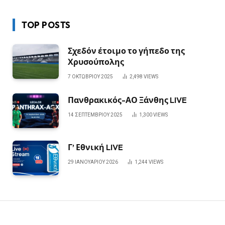
TOP POSTS
Σχεδόν έτοιμο το γήπεδο της
Χρυσούπολης
7 ΟΚΤΩΒΡΊΟΥ 2025
2,498
VIEWS
Πανθρακικός-ΑΟ Ξάνθης LIVE
14 ΣΕΠΤΕΜΒΡΊΟΥ 2025
1,300
VIEWS
Γ’ Εθνική LIVE
29 ΙΑΝΟΥΑΡΊΟΥ 2026
1,244
VIEWS