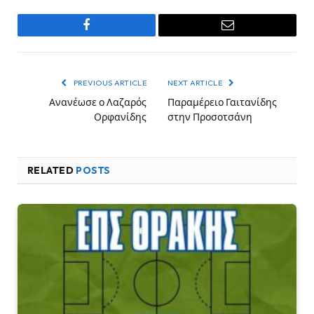
Facebook
Email
PREVIOUS ARTICLE
NEXT ARTICLE
Ανανέωσε ο Λαζαρός
Παραμέρειο Γαιτανίδης
Ορφανίδης
στην Προσοτσάνη
RELATED
POSTS