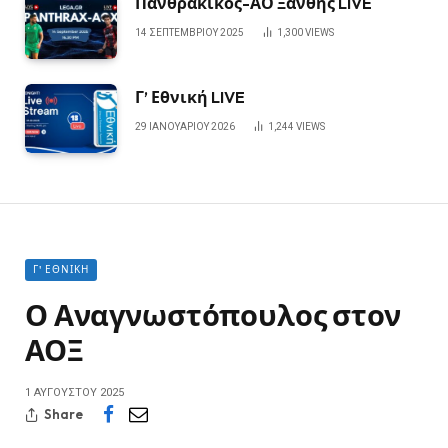
Πανθρακικός-ΑΟ Ξάνθης LIVE
14 ΣΕΠΤΕΜΒΡΊΟΥ 2025
1,300
VIEWS
Γ’ Εθνική LIVE
29 ΙΑΝΟΥΑΡΊΟΥ 2026
1,244
VIEWS
Γ' ΕΘΝΙΚΉ
Ο Αναγνωστόπουλος στον
ΑΟΞ
1 ΑΥΓΟΎΣΤΟΥ 2025
Share