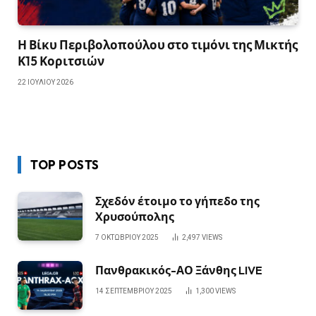
Η Βίκυ Περιβολοπούλου στο τιμόνι της Μικτής
Κ15 Κοριτσιών
22 ΙΟΥΛΊΟΥ 2026
TOP POSTS
Σχεδόν έτοιμο το γήπεδο της
Χρυσούπολης
7 ΟΚΤΩΒΡΊΟΥ 2025
2,497
VIEWS
Πανθρακικός-ΑΟ Ξάνθης LIVE
14 ΣΕΠΤΕΜΒΡΊΟΥ 2025
1,300
VIEWS