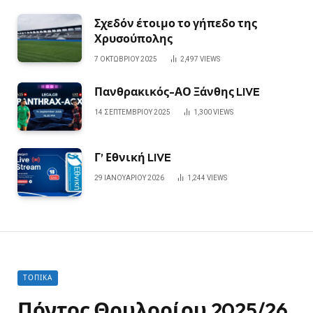
Σχεδόν έτοιμο το γήπεδο της
Χρυσούπολης
7 ΟΚΤΩΒΡΊΟΥ 2025
2,497
VIEWS
Πανθρακικός-ΑΟ Ξάνθης LIVE
14 ΣΕΠΤΕΜΒΡΊΟΥ 2025
1,300
VIEWS
Γ’ Εθνική LIVE
29 ΙΑΝΟΥΑΡΊΟΥ 2026
1,244
VIEWS
ΤΟΠΙΚΆ
Πόντος Θρυλορίου 2025/26